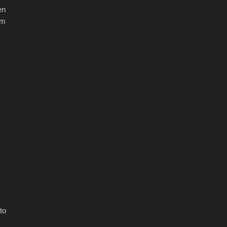
en
em
to