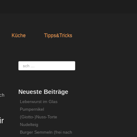
Küche
Tipps&Tricks
Neueste Beiträge
ach
Leberwurst im Glas
Pumpernikel
(Giotto-)Nuss-Torte
ir
Nudelteig
Burger Semmeln (frei nach