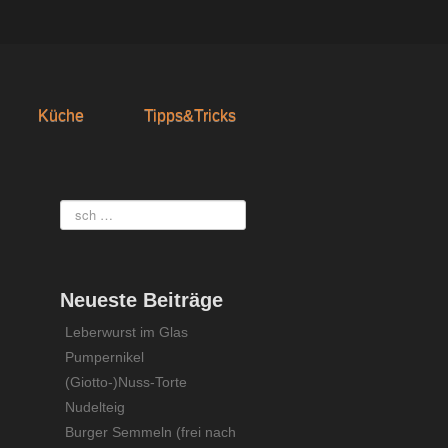
Küche
Tipps&Tricks
Neueste Beiträge
Leberwurst im Glas
Pumpernikel
(Giotto-)Nuss-Torte
Nudelteig
Burger Semmeln (frei nach