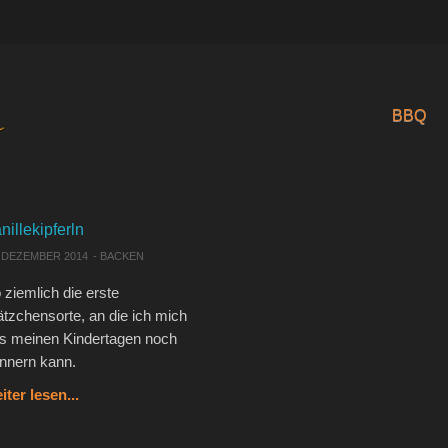
BBQ
nillekipferln
. DEZEMBER 2014
-
BACKEN
 ziemlich die erste
ätzchensorte, an die ich mich
s meinen Kindertagen noch
innern kann.
iter lesen...