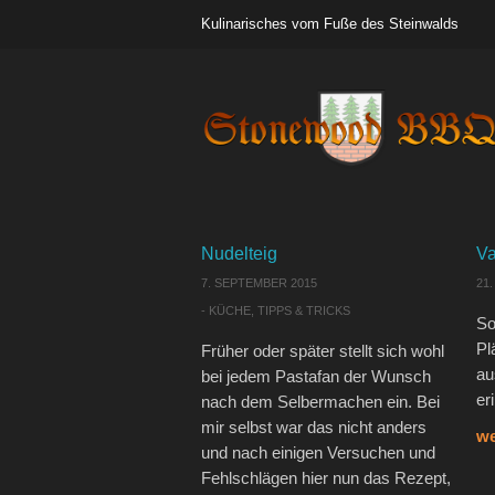
Kulinarisches vom Fuße des Steinwalds
Nudelteig
Va
7. SEPTEMBER 2015
21
-
KÜCHE
,
TIPPS & TRICKS
So
Pl
Früher oder später stellt sich wohl
au
bei jedem Pastafan der Wunsch
er
nach dem Selbermachen ein. Bei
mir selbst war das nicht anders
we
und nach einigen Versuchen und
Fehlschlägen hier nun das Rezept,